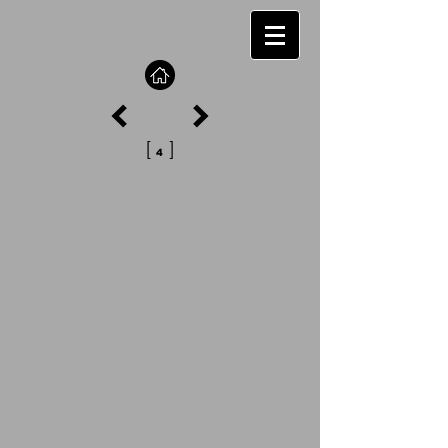
[
]
4